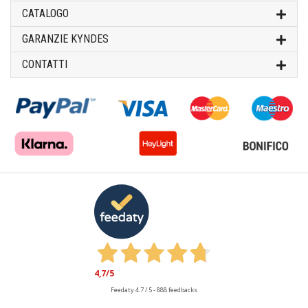
CATALOGO
GARANZIE KYNDES
CONTATTI
4,7
/5
Feedaty
4.7
/
5
-
888
feedbacks