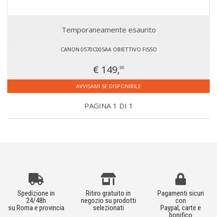
Temporaneamente esaurito
CANON 0570C005AA OBIETTIVO FISSO
€ 149,
90
AVVISAMI SE DISPONIBILE
PAGINA 1 DI 1
Spedizione in
Ritiro gratuito in
Pagamenti sicuri
24/48h
negozio su prodotti
con
su Roma e provincia
selezionati
Paypal, carte e
bonifico