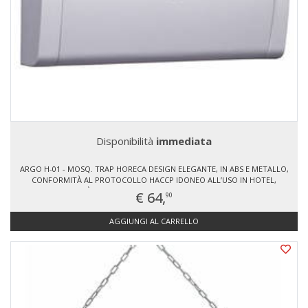
Disponibilità
immediata
ARGO H-01 - MOSQ. TRAP HORECA DESIGN ELEGANTE, IN ABS E METALLO,
CONFORMITÀ AL PROTOCOLLO HACCP IDONEO ALL’USO IN HOTEL,
RISTORANTI, CAFFÈ, SUPERMERCATI E INDUSTRIE ALIMENTARI 1 LAMPADA
€ 64,
90
UV-A (X36W), VITA MEDIA 8-10.000 ORE FACILE ACCESSO PER SOSTITUZIONE
C
AGGIUNGI AL CARRELLO