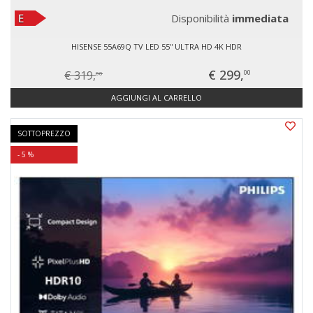
Disponibilità
immediata
HISENSE 55A69Q TV LED 55'' ULTRA HD 4K HDR
€ 299,
€ 319,
00
00
AGGIUNGI AL CARRELLO
SOTTOPREZZO
- 5 %