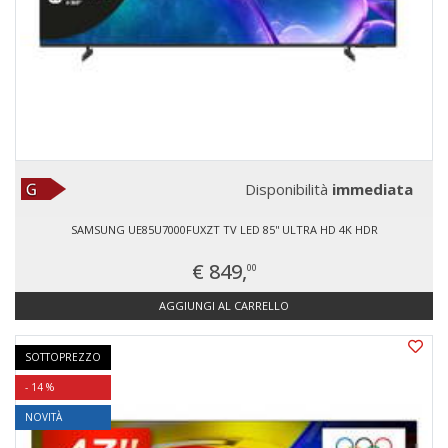
Disponibilità
immediata
SAMSUNG UE85U7000FUXZT TV LED 85'' ULTRA HD 4K HDR
€ 849,
00
AGGIUNGI AL CARRELLO
SOTTOPREZZO
- 14 %
NOVITÀ