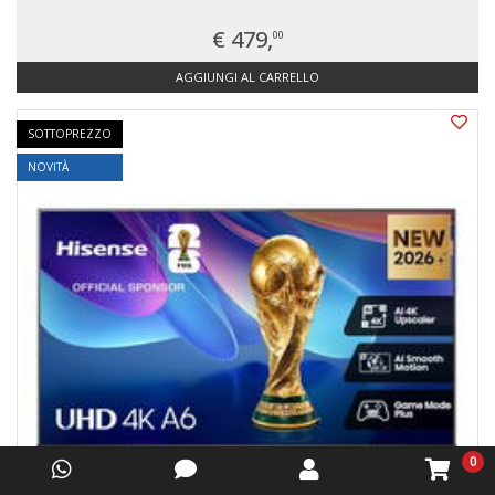
€ 479,
00
AGGIUNGI AL CARRELLO
SOTTOPREZZO
NOVITÀ
0