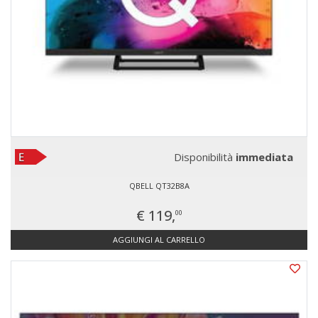
Disponibilità
immediata
QBELL QT32B8A
€ 119,
00
AGGIUNGI AL CARRELLO