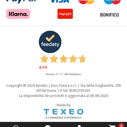
4,7
/5
Feedaty
4.7
/
5
-
890
feedbacks
Copyright @
2026 Kyndes | Euro Futura s.r.l. | Via della maglianella, 205
00166 Roma | P.IVA 05953781001
La disponibilità dei prodotti è aggiornata al 08-08-2026
Made by
0