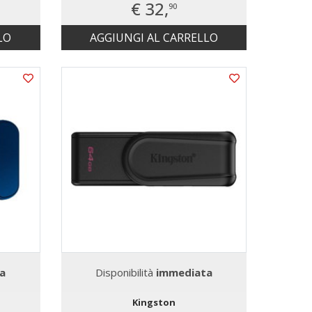
€ 32,
90
LO
AGGIUNGI AL CARRELLO
a
Disponibilità
immediata
Kingston