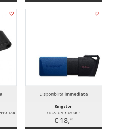
a
Disponibilità
immediata
Kingston
YPE-C USB
KINGSTON DTXM64GB
€ 18,
90