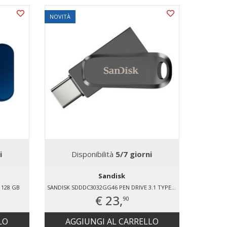
NOVITÀ
i
Disponibilità
5/7 giorni
Sandisk
128 GB
SANDISK SDDDC3032GG46 PEN DRIVE 3.1 TYPE-C USB
€ 23,
90
LO
AGGIUNGI AL CARRELLO