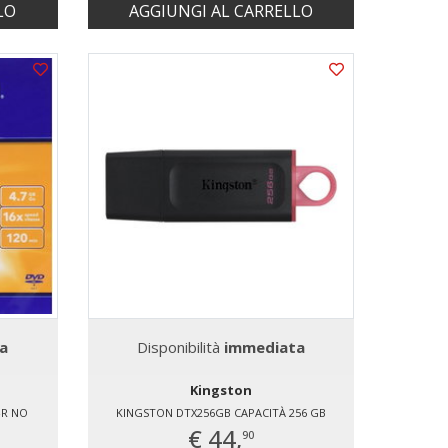
LO
AGGIUNGI AL CARRELLO
a
Disponibilità
immediata
Kingston
-R NO
KINGSTON DTX256GB CAPACITÀ 256 GB
€ 44,
90