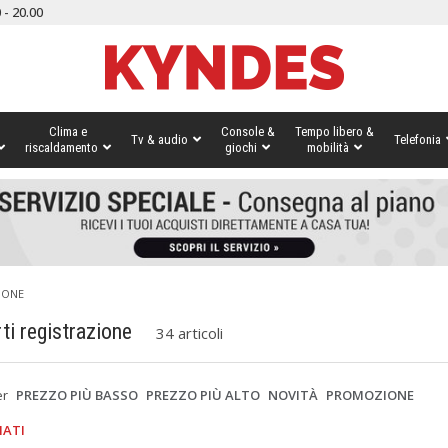
 - 20.00
Clima e
Console &
Tempo libero &
Tv & audio
Telefonia
riscaldamento
giochi
mobilità
IONE
ti registrazione
34 articoli
er
PREZZO PIÙ BASSO
PREZZO PIÙ ALTO
NOVITÀ
PROMOZIONE
IATI