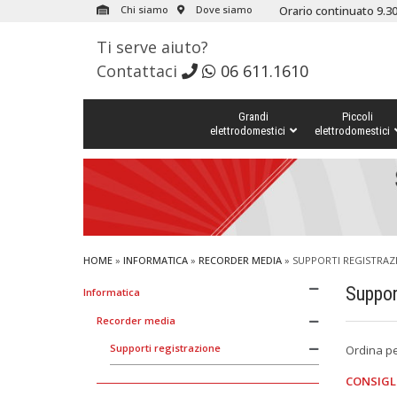
Chi siamo
Dove siamo
Orario continuato 9.30
Ti serve aiuto?
Contattaci
06 611.1610
Grandi
Piccoli
elettrodomestici
elettrodomestici
HOME
»
INFORMATICA
»
RECORDER MEDIA
»
SUPPORTI REGISTRAZ
Suppor
Informatica
Recorder media
Supporti registrazione
Ordina p
CONSIGL