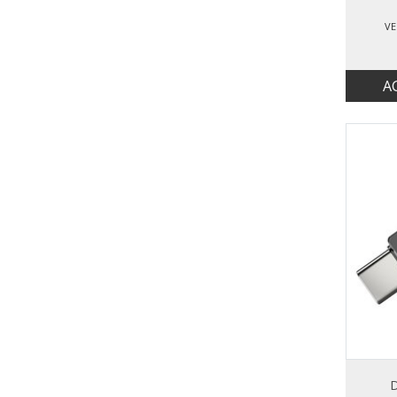
VE
A
D