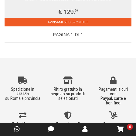
€ 129,
90
AVVISAMI SE DISPONIBILE
PAGINA 1 DI 1
Spedizione in
Ritiro gratuito in
Pagamenti sicuri
24/48h
negozio su prodotti
con
su Roma e provincia
selezionati
Paypal, carte e
bonifico
Ritiro Usato
Estensione di
Consegna e
0
garanzia
installazione
al piano