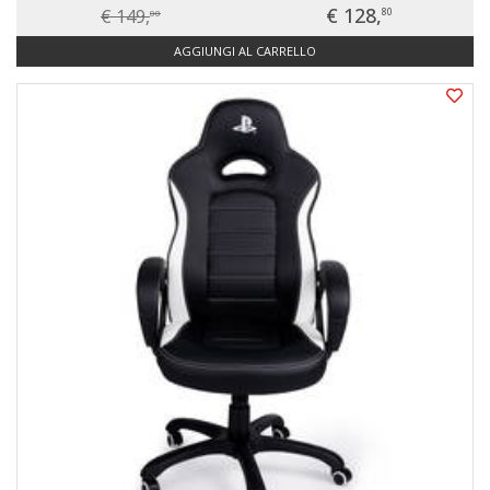
€ 128,
€ 149,
80
00
AGGIUNGI AL CARRELLO