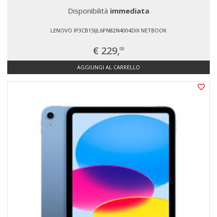
Disponibilità
immediata
LENOVO IP3CB15IJL6PN82N4004DIX NETBOOK
€ 229,
00
AGGIUNGI AL CARRELLO