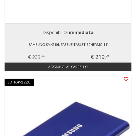
Disponibilità
immediata
SAMSUNG SMX210NZAEEUE TABLET SCHERMO 11'
€ 219,
€ 239,
90
00
AGGIUNGI AL CARRELLO
SOTTOPREZZO