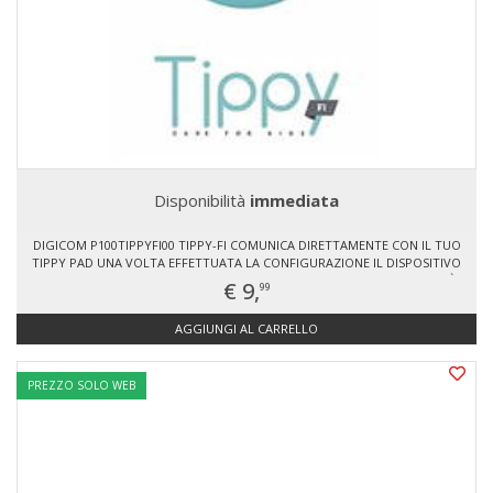
Disponibilità
immediata
DIGICOM P100TIPPYFI00 TIPPY-FI COMUNICA DIRETTAMENTE CON IL TUO
TIPPY PAD UNA VOLTA EFFETTUATA LA CONFIGURAZIONE IL DISPOSITIVO
SI CONNETTE AL PAD SUL SEGGIOLINO DELLA TUA. AUTO E NON HAI PIÙ
€ 9,
99
BISOGNO DELLO SMARTPHONE PER SEGNALARE LE EMERGENZE. TIPPY-FI
SI
AGGIUNGI AL CARRELLO
PREZZO SOLO WEB