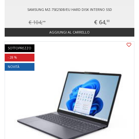
SAMSUNG MZ-75E250B/EU HARD DISK INTERNO SSD
€ 64,
€ 104,
90
90
AGGIUNGI AL CARRELLO
SOTTOPREZZO
- 28 %
NOVITÀ