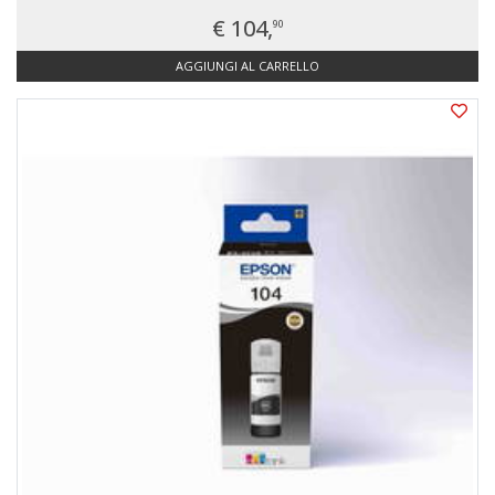
€ 104,
90
AGGIUNGI AL CARRELLO