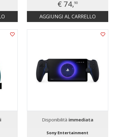
€ 74,
90
LO
AGGIUNGI AL CARRELLO
i
Disponibilità
immediata
Sony Entertainment