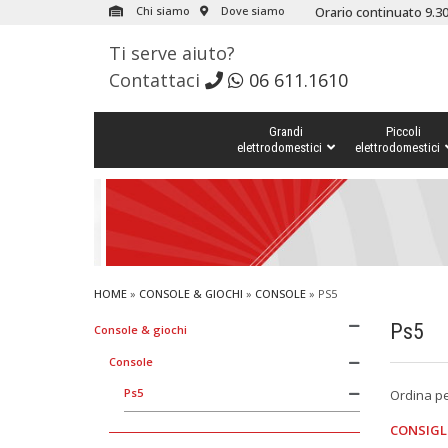
Chi siamo
Dove siamo
Orario continuato 9.30
Ti serve aiuto?
Contattaci
06 611.1610
Grandi
Piccoli
elettrodomestici
elettrodomestici
HOME
»
CONSOLE & GIOCHI
»
CONSOLE
»
PS5
Ps5
Console & giochi
Console
Ps5
Ordina p
CONSIGL