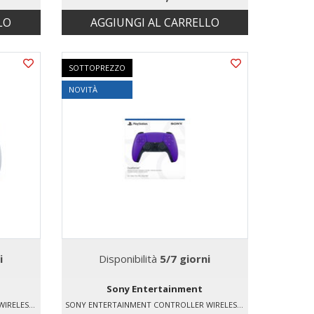
LO
AGGIUNGI AL CARRELLO
SOTTOPREZZO
NOVITÀ
i
Disponibilità
5/7 giorni
Sony Entertainment
SONY ENTERTAINMENT CONTROLLER WIRELESS DUALSENSE EDGE V2
SONY ENTERTAINMENT CONTROLLER WIRELESS DUALSENSE® – GALACTIC PURPLE - PER PS5, PC, MAC E DISPOSITIVI MOBILI