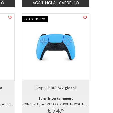
LO
AGGIUNGI AL CARRELLO
SOTTOPREZZO
a
Disponibilità
5/7 giorni
Sony Entertainment
SONY ENTERTAINMENT BUNDLE PLAYSTATION®5 EDIZIONE DIGITALE 825 GB- DUE CONTROLLER WIRELESS DUALSENSE®
SONY ENTERTAINMENT CONTROLLER WIRELESS DUALSENSE® – STARLIGHT BLUE - PER PS5, PC, MAC E DISPOSITIVI MOBILI
€ 74,
90