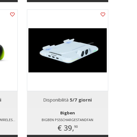
i
Disponibilità
5/7 giorni
Bigben
SONY ENTERTAINMENT CONTROLLER WIRELESS DUALSENSE® - REMIX GREEN
BIGBEN PS5SCHARGESTANDFAN
€ 39,
90