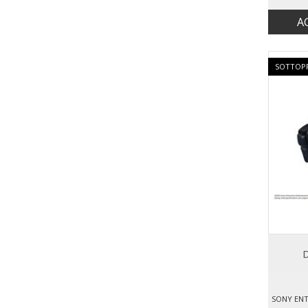
A
SOTTOP
D