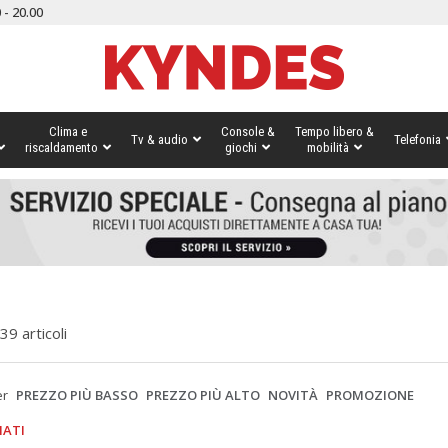
 - 20.00
Clima e
Console &
Tempo libero &
Tv & audio
Telefonia
riscaldamento
giochi
mobilità
39 articoli
er
PREZZO PIÙ BASSO
PREZZO PIÙ ALTO
NOVITÀ
PROMOZIONE
IATI