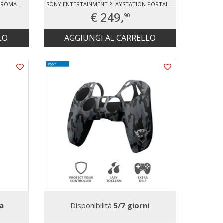
SONY ENTERTAINMENT DUALSENSE CHROMA TEAL V3
SONY ENTERTAINMENT PLAYSTATION PORTAL™ REMOTE PLAYER PER CONSOLE PS5®– MIDNIGHT BLACK
€ 249,
90
LO
AGGIUNGI AL CARRELLO
a
Disponibilità
5/7 giorni