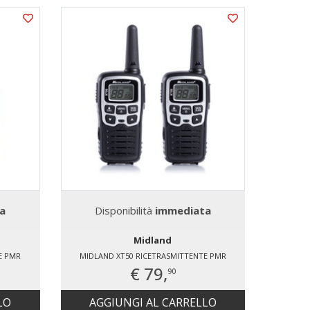
a
Disponibilità
immediata
Midland
E PMR
MIDLAND XT50 RICETRASMITTENTE PMR
€ 79,
90
LO
AGGIUNGI AL CARRELLO