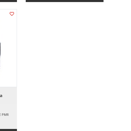
a
E PMR