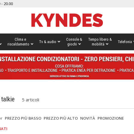
 - 20.00
Clima e
Console &
Tempo libero &
Tv & audio
Telefonia
riscaldamento
giochi
mobilità
 talkie
5 articoli
er
PREZZO PIÙ BASSO
PREZZO PIÙ ALTO
NOVITÀ
PROMOZIONE
IATI