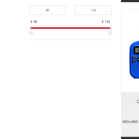
€ 49
€ 110
D