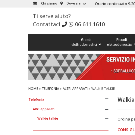
Chi siamo
Dove siamo
Orario continuato 9.30
Ti serve aiuto?
Contattaci
06 611.1610
Grandi
Piccoli
elettrodomestici
elettrodomestici
HOME
»
TELEFONIA
»
ALTRI APPARATI
»
WALKIE TALKIE
Walkie
Telefonia
Altri apparati
Walkie talkie
Ordina p
CONSIGL