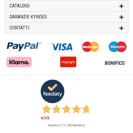
CATALOGO
GARANZIE KYNDES
CONTATTI
4,7
/5
Feedaty
4.7
/
5
-
893
feedbacks