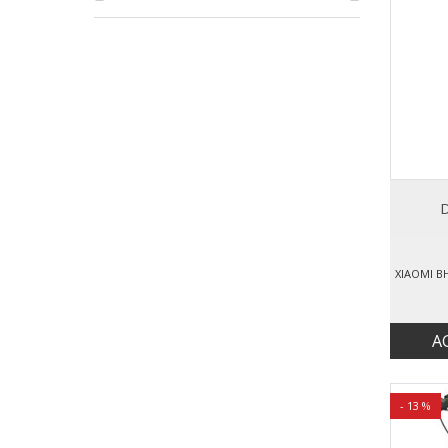
D
A
- 13 %