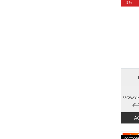
- 5 %
€ 
A
SOTTOP