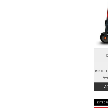
D
€ 
A
SOTTOP