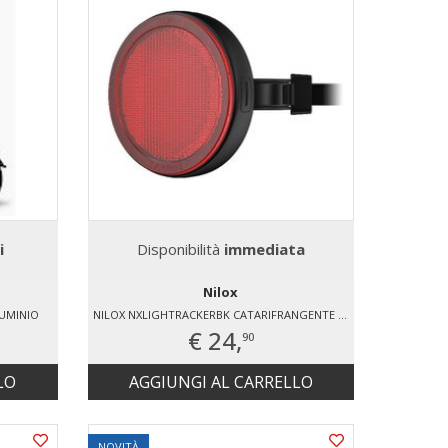
i
Disponibilità
immediata
Nilox
LUMINIO
NILOX NXLIGHTRACKERBK CATARIFRANGENTE CON SMART FINDER INTEGRATO
€ 24,
90
LO
AGGIUNGI AL CARRELLO
NOVITÀ