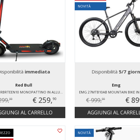
NOVITÀ
isponibilità
immediata
Disponibilità
5/7 giorn
Red Bull
Emg
RED BULL RBRTEEN10 MONOPATTINO IN ALLUMINIO
EMG 27MTB10AB MOUNTAIN BIKE IN 
€ 259,
€ 89
299,
€ 999,
90
00
00
GGIUNGI AL CARRELLO
AGGIUNGI AL CARREL
REZZO
NOVITÀ