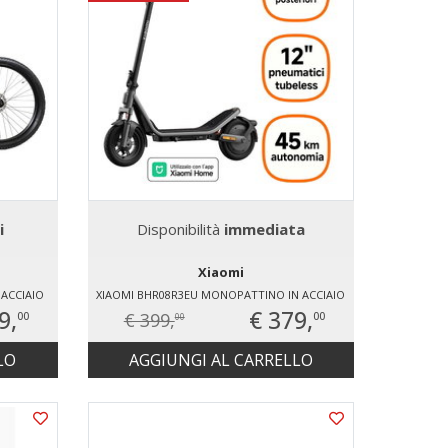
i
Disponibilità
immediata
Xiaomi
ACCIAIO
XIAOMI BHR08R3EU MONOPATTINO IN ACCIAIO
9,
€ 379,
€ 399,
00
00
00
LO
AGGIUNGI AL CARRELLO