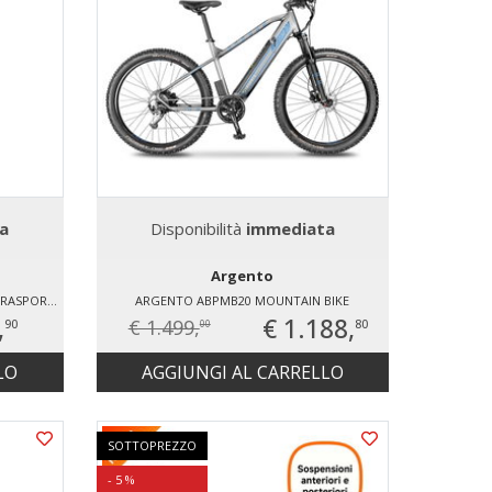
a
Disponibilità
immediata
Argento
MOMODESIGN BACKPACK BORSA DA TRASPORTO PER BALANCE BOARD DA 6,5 POLLICI
ARGENTO ABPMB20 MOUNTAIN BIKE
,
€ 1.188,
€ 1.499,
90
80
00
LO
AGGIUNGI AL CARRELLO
SOTTOPREZZO
- 5 %