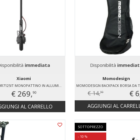
isponibilità
immediata
Disponibilità
immediat
Xiaomi
Momodesign
XIAOMI BHR7125IT MONOPATTINO IN ALLUMINIO
€ 269,
€ 6
€ 14,
90
90
AGGIUNGI AL CARREL
GGIUNGI AL CARRELLO
SOTTOPREZZO
- 10 %