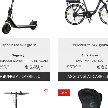
Disponibilità
5/7 giorni
Disponibilità
5/7 giorn
Segway
Smartway
E2PLUSEII MONOPATTINO IN ACCIAIO
SMARTWAY C4D4SCG
€ 249,
€ 69
299,
€ 799,
90
90
00
GGIUNGI AL CARRELLO
AGGIUNGI AL CARREL
- 54 %