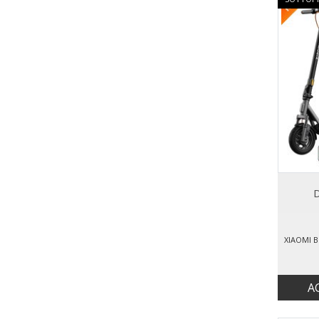
D
XIAOMI 
A