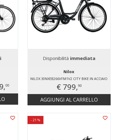
i
Disponibilità
immediata
Nilox
NILOX 30NXEB266VFM1V2 CITY BIKE IN ACCIAIO
9,
€ 799,
90
00
LO
AGGIUNGI AL CARRELLO
- 21 %