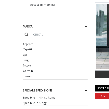
Accessori mobilità
MARCA
Argento
Capatti
Cycl
Emg
Engwe
Garmin
Klower
Legnano
Livall
SOTTOP
SPECIALE SPEDIZIONE
Momodesign
- 17 %
Nilox
Spedibile in 48h su Roma
Niu
Spedibile in 5-7 gg
Red Bull