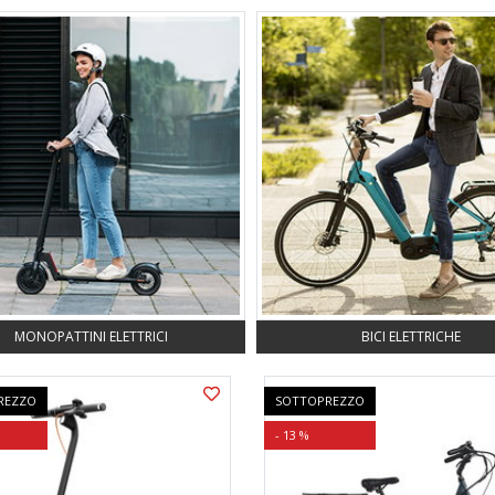
MONOPATTINI ELETTRICI
BICI ELETTRICHE
REZZO
SOTTOPREZZO
- 13 %