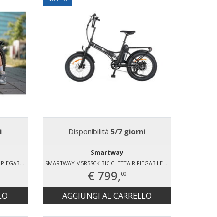
i
Disponibilità
5/7 giorni
Smartway
SMARTWAY M1XR548SLT BICICLETTA RIPIEGABILE IN ALLUMINIO
SMARTWAY M5R5SCK BICICLETTA RIPIEGABILE IN ACCIAIO
€ 799,
00
LO
AGGIUNGI AL CARRELLO