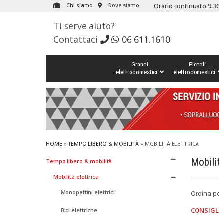
Chi siamo
Dove siamo
Orario continuato 9.30
Ti serve aiuto?
Contattaci
06 611.1610
Grandi
Piccoli
elettrodomestici
elettrodomestici
HOME
»
TEMPO LIBERO & MOBILITÀ
»
MOBILITÀ ELETTRICA
Mobilit
Tempo libero & mobilità
Mobilità elettrica
Monopattini elettrici
Ordina p
CONSIGL
Bici elettriche