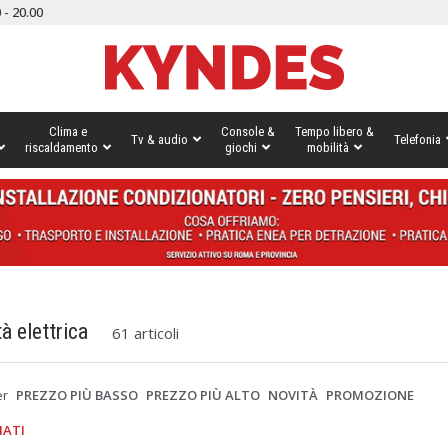
 - 20.00
Clima e
Console &
Tempo libero &
Tv & audio
Telefonia
riscaldamento
giochi
mobilità
à elettrica
61 articoli
er
PREZZO PIÙ BASSO
PREZZO PIÙ ALTO
NOVITÀ
PROMOZIONE
IATI