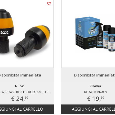
isponibilità
immediata
Disponibilità
immediat
Nilox
Klower
NILOX NXESARROWS FRECCE DIREZIONALI PER MONOPATTINI- E-BIKE - BIKE SI ACCENDONO E SPENGONO CON UN SEMPLICE TOCCO ALLE ESTREMITÀ SONO DOTATE DI UN TIMER INTERNO CHE LE SPEGNE AUTOMATICAMENTE DOPO 45 SECONDI CIRCA DALL’ATTIVAZIONE DURATA STIMATA DELLA BATTER
KLOWER MK7019
€ 24,
€ 19,
90
90
GGIUNGI AL CARRELLO
AGGIUNGI AL CARREL