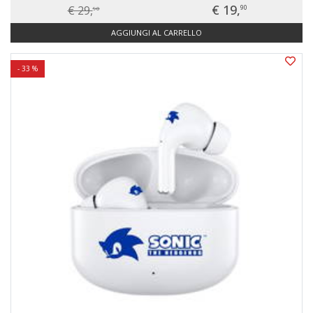
€ 19,
€ 29,
90
90
AGGIUNGI AL CARRELLO
- 33 %