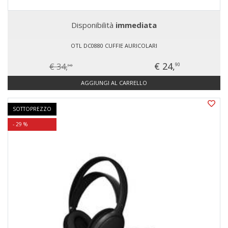
Disponibilità
immediata
OTL DC0880 CUFFIE AURICOLARI
€ 24,
€ 34,
90
90
AGGIUNGI AL CARRELLO
SOTTOPREZZO
- 29 %