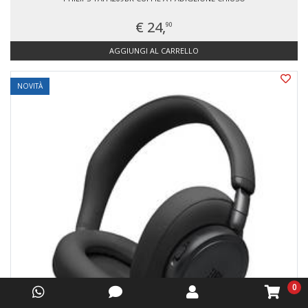
€ 24,
90
AGGIUNGI AL CARRELLO
NOVITÀ
0