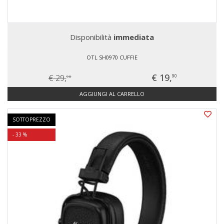
Disponibilità
immediata
OTL SH0970 CUFFIE
€ 19,
€ 29,
90
90
AGGIUNGI AL CARRELLO
SOTTOPREZZO
- 33 %