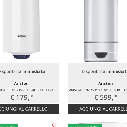
isponibilità
immediata
Disponibilità
immediat
Ariston
Ariston
ARISTON BLU1ECO80V15KEU BOILER ELETTRICO 75 LT
€ 179,
€ 599,
00
00
GGIUNGI AL CARRELLO
AGGIUNGI AL CARREL