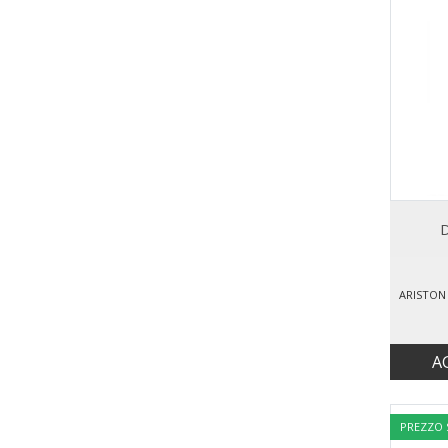
D
ARISTON 
A
PREZZO