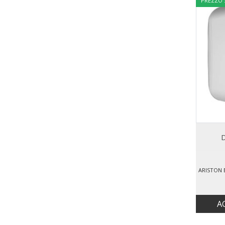
PREZZO
D
A