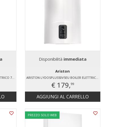
a
Disponibilità
immediata
Ariston
ARISTON ECOFIX 80 V EU2 BOILER ELETTRICO 75 LT
ARISTON LYDOSPLUS50V5EU BOILER ELETTRICO 49 LT
€ 179,
99
LO
AGGIUNGI AL CARRELLO
PREZZO SOLO WEB