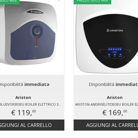
 SOLO WEB
PREZZO SOLO WEB
isponibilità
immediata
Disponibilità
immediat
Ariston
Ariston
ARISTON BLUEVOR303EU BOILER ELETTRICO 30 LT
€ 119,
€ 169,
00
00
GGIUNGI AL CARRELLO
AGGIUNGI AL CARREL