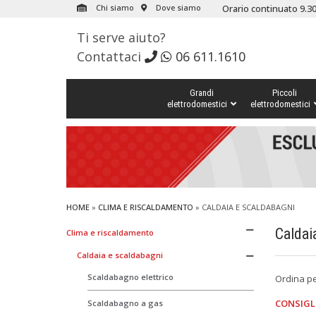
Chi siamo
Dove siamo
Orario continuato 9.30
Ti serve aiuto?
Contattaci
06 611.1610
Grandi
Piccoli
elettrodomestici
elettrodomestici
HOME
»
CLIMA E RISCALDAMENTO
»
CALDAIA E SCALDABAGNI
Caldai
Clima e riscaldamento
Caldaia e scaldabagni
Scaldabagno elettrico
Ordina p
CONSIGL
Scaldabagno a gas