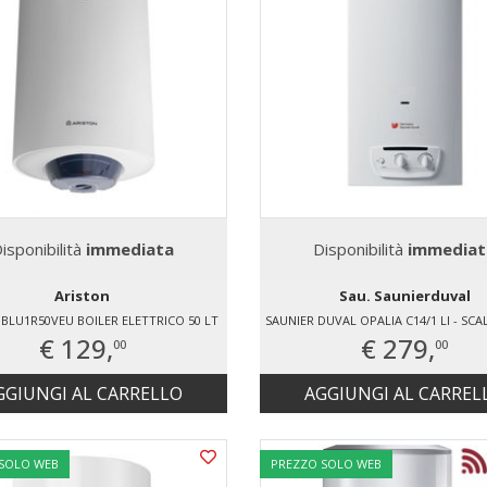
isponibilità
immediata
Disponibilità
immediat
Ariston
Sau. Saunierduval
BLU1R50VEU BOILER ELETTRICO 50 LT
€ 129,
€ 279,
00
00
GGIUNGI AL CARRELLO
AGGIUNGI AL CARREL
 SOLO WEB
PREZZO SOLO WEB