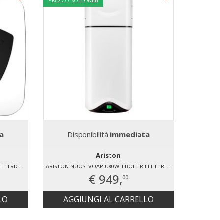
PREZZO SOLO WEB
a
Disponibilità
immediata
Ariston
ARISTON ANDRISELITE305EU BOILER ELETTRICO 30 LT
ARISTON NUOSEVOAPIU80WH BOILER ELETTRICO
€ 949,
00
LO
AGGIUNGI AL CARRELLO