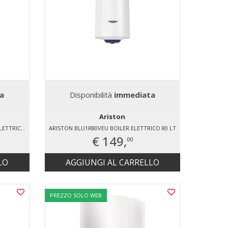
a
Disponibilità
immediata
Ariston
ARISTON LYDOSPLUS80V5EU BOILER ELETTRICO 75 LT
ARISTON BLU1R80VEU BOILER ELETTRICO 80 LT
€ 149,
00
LO
AGGIUNGI AL CARRELLO
PREZZO SOLO WEB