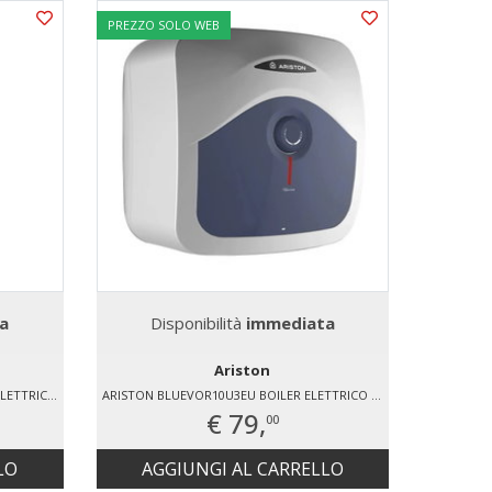
PREZZO SOLO WEB
a
Disponibilità
immediata
Ariston
ARISTON VELISTECHWIFI80EU BOILER ELETTRICO 80 LT
ARISTON BLUEVOR10U3EU BOILER ELETTRICO 10 LT
€ 79,
00
LO
AGGIUNGI AL CARRELLO