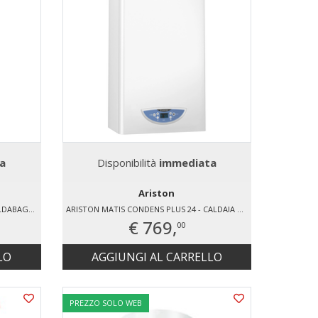
a
Disponibilità
immediata
Ariston
SAUNIER DUVAL OPALIA C14/1 LI - SCALDABAGNO ISTANTANEO LOW NOX "NUOVA GENERAZIONE" A CAMERA APERTA GAS METANO
ARISTON MATIS CONDENS PLUS 24 - CALDAIA MURALE A CONDENSAZIONE
€ 769,
00
LO
AGGIUNGI AL CARRELLO
PREZZO SOLO WEB