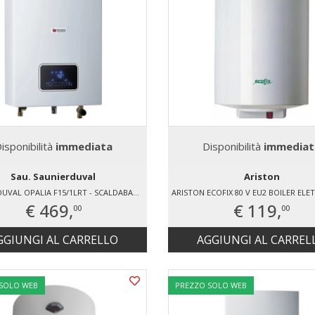
isponibilità
immediata
Disponibilità
immediat
Sau. Saunierduval
Ariston
SAUNIER DUVAL OPALIA F15/1LRT - SCALDABAGNO ISTANTANEO LOW NOX CON ACCENSIONE ELETTRONICA A CAMERA STAGNA GAS METANO
€ 469,
€ 119,
00
00
GGIUNGI AL CARRELLO
AGGIUNGI AL CARREL
 SOLO WEB
PREZZO SOLO WEB