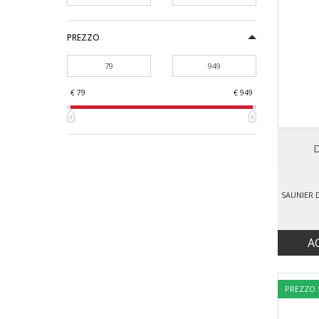
PREZZO
€ 79
€ 949
D
A
PREZZO