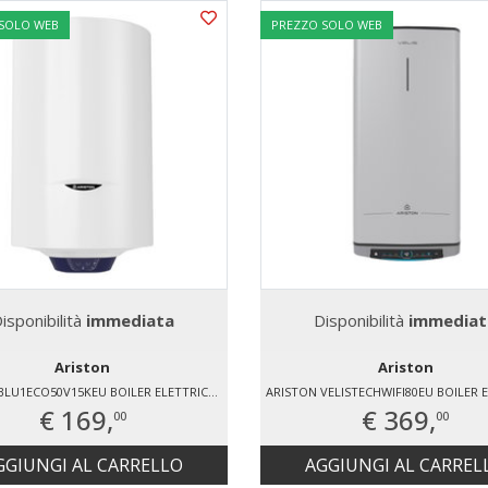
 SOLO WEB
PREZZO SOLO WEB
isponibilità
immediata
Disponibilità
immediat
Ariston
Ariston
ARISTON BLU1ECO50V15KEU BOILER ELETTRICO 49 LT
€ 169,
€ 369,
00
00
GGIUNGI AL CARRELLO
AGGIUNGI AL CARREL