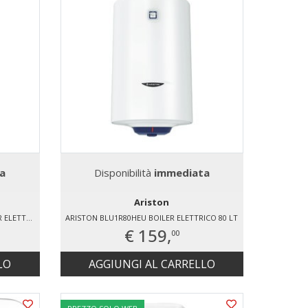
a
Disponibilità
immediata
Ariston
ARISTON LYDOSHYBRIDWIFI100 BOILER ELETTRICO 100 LT
ARISTON BLU1R80HEU BOILER ELETTRICO 80 LT
€ 159,
00
LO
AGGIUNGI AL CARRELLO