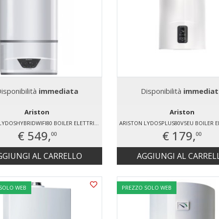
isponibilità
immediata
Disponibilità
immediat
Ariston
Ariston
ARISTON LYDOSHYBRIDWIFI80 BOILER ELETTRICO 80 LT
€ 549,
€ 179,
00
00
GGIUNGI AL CARRELLO
AGGIUNGI AL CARREL
 SOLO WEB
PREZZO SOLO WEB