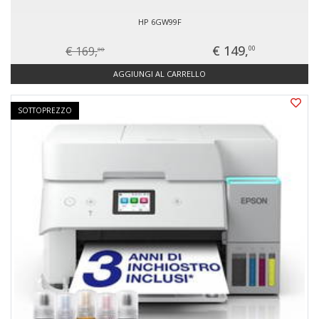
HP 6GW99F
€ 149,
€ 169,
00
00
AGGIUNGI AL CARRELLO
SOTTOPREZZO