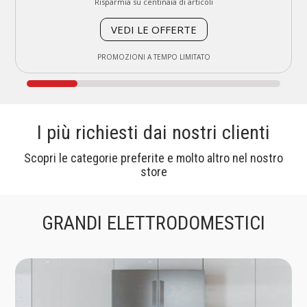
Dalla scelta al montaggio, pensiamo a tutto noi
Risparmia su centinaia di articoli
SCOPRI COME FUNZIONA
VEDI LE OFFERTE
SCOPRI ORA
SCOPRI ORA
SCOPRI ORA
SERVIZIO DISPONIBILE PER ROMA E PROVINCIA
PROMOZIONI A TEMPO LIMITATO
I più richiesti dai nostri clienti
Scopri le categorie preferite e molto altro nel nostro
store
GRANDI ELETTRODOMESTICI