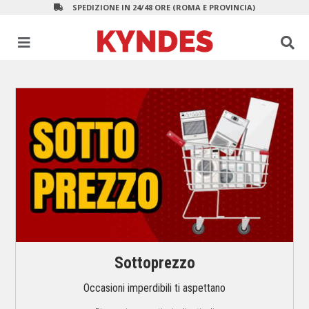
SPEDIZIONE IN 24/48 ORE (ROMA E PROVINCIA)
Installazione condizionatori
Sottoprezzo
Occasioni imperdibili ti aspettano
Zero pensieri, chiavi in mano!