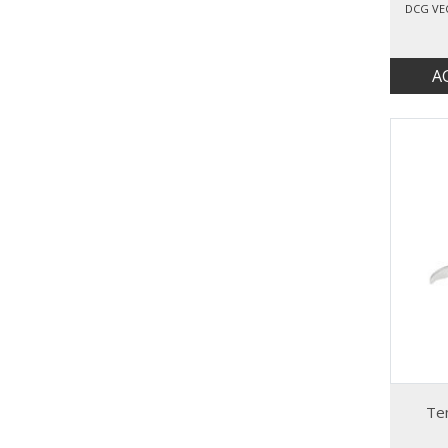
DCG VE
A
Te