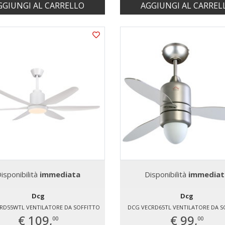
GGIUNGI AL CARRELLO
AGGIUNGI AL CARREL
isponibilità
immediata
Disponibilità
immediat
Dcg
Dcg
RD55WTL VENTILATORE DA SOFFITTO
DCG VECRD65TL VENTILATORE DA S
€ 109,
€ 99,
00
00