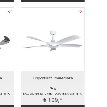
a
Disponibilità
immediata
Dcg
OFFITTO
DCG VECRD56WTL VENTILATORE DA SOFFITTO
€ 109,
00