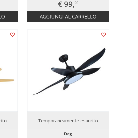
€ 99,
00
LO
AGGIUNGI AL CARRELLO
ito
Temporaneamente esaurito
Dcg