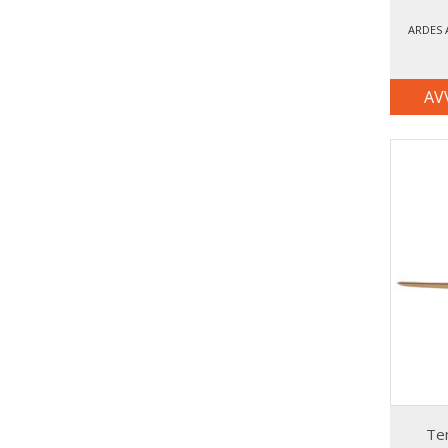
ARDES 
AV
Te