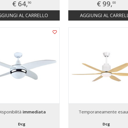
€ 64,
€ 99,
90
00
GGIUNGI AL CARRELLO
AGGIUNGI AL CARREL
isponibilità
immediata
Temporaneamente esaur
Dcg
Dcg