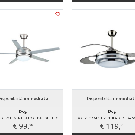
isponibilità
immediata
Disponibilità
immediat
Dcg
Dcg
CRD70TL VENTILATORE DA SOFFITTO
DCG VECRD47TL VENTILATORE DA S
€ 99,
€ 119,
00
90