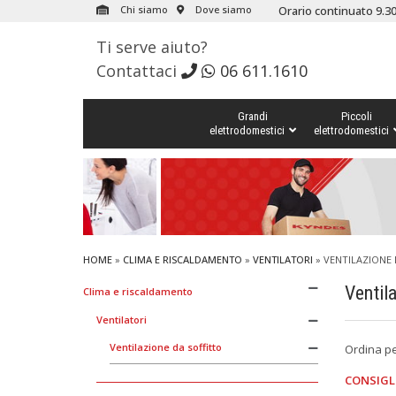
Chi siamo
Dove siamo
Orario continuato 9.30
Ti serve aiuto?
Contattaci
06 611.1610
Grandi
Piccoli
elettrodomestici
elettrodomestici
HOME
»
CLIMA E RISCALDAMENTO
»
VENTILATORI
»
VENTILAZIONE 
Ventil
Clima e riscaldamento
Ventilatori
Ventilazione da soffitto
Ordina p
CONSIGL