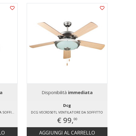
a
Disponibilità
immediata
Dcg
PHILIPS 929003338101 VENTILATORE DA SOFFITTO
DCG VECRD50TL VENTILATORE DA SOFFITTO
€ 99,
00
LO
AGGIUNGI AL CARRELLO