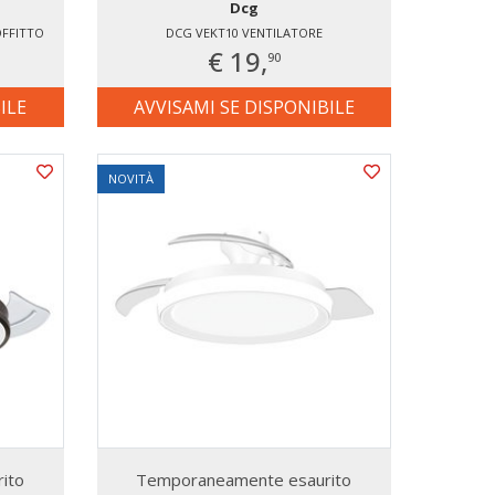
Dcg
OFFITTO
DCG VEKT10 VENTILATORE
€ 19,
90
ILE
AVVISAMI SE DISPONIBILE
NOVITÀ
ito
Temporaneamente esaurito