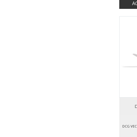
A
D
DCG VEC