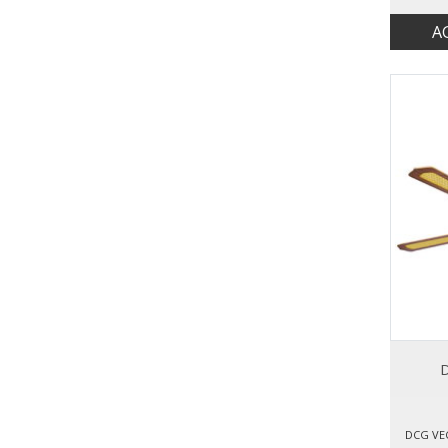
A
D
DCG VE