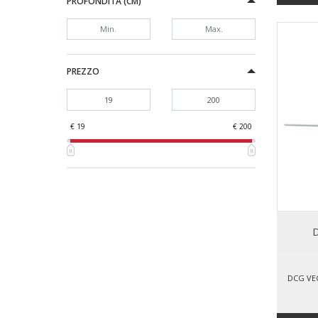
PROFONDITÀ (CM)
PREZZO
€ 19
€ 200
D
DCG VE