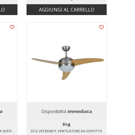
LO
AGGIUNGI AL CARRELLO
a
Disponibilità
immediata
Dcg
PHILIPS 929003338201 VENTILATORE DA SOFFITTO
DCG VECRD60TL VENTILATORE DA SOFFITTO