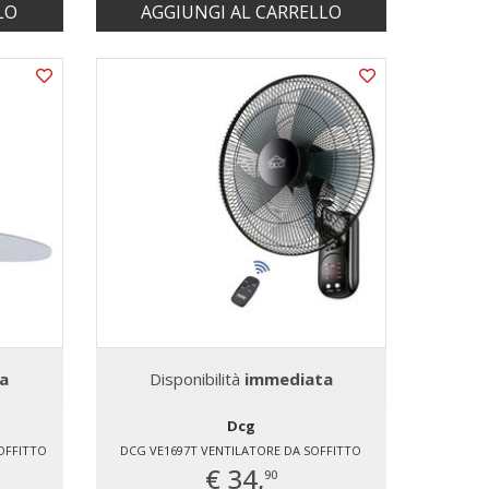
LO
AGGIUNGI AL CARRELLO
a
Disponibilità
immediata
Dcg
OFFITTO
DCG VE1697T VENTILATORE DA SOFFITTO
€ 34,
90