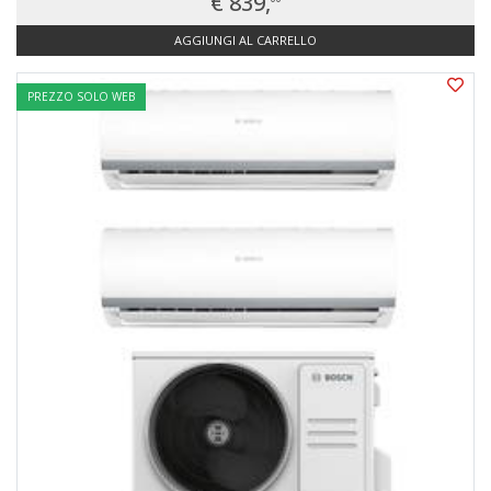
€ 839,
AGGIUNGI AL CARRELLO
PREZZO SOLO WEB