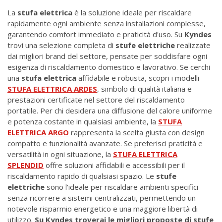
La
stufa elettrica
è la soluzione ideale per riscaldare
rapidamente ogni ambiente senza installazioni complesse,
garantendo comfort immediato e praticità d'uso. Su
Kyndes
trovi una selezione completa di
stufe elettriche
realizzate
dai migliori brand del settore, pensate per soddisfare ogni
esigenza di riscaldamento domestico e lavorativo. Se cerchi
una
stufa elettrica
affidabile e robusta, scopri i modelli
STUFA ELETTRICA ARDES
, simbolo di qualità italiana e
prestazioni certificate nel settore del riscaldamento
portatile. Per chi desidera una diffusione del calore uniforme
e potenza costante in qualsiasi ambiente, la
STUFA
ELETTRICA ARGO
rappresenta la scelta giusta con design
compatto e funzionalità avanzate. Se preferisci praticità e
versatilità in ogni situazione, la
STUFA ELETTRICA
SPLENDID
offre soluzioni affidabili e accessibili per il
riscaldamento rapido di qualsiasi spazio. Le
stufe
elettriche
sono l'ideale per riscaldare ambienti specifici
senza ricorrere a sistemi centralizzati, permettendo un
notevole risparmio energetico e una maggiore libertà di
utilizzo.
Su Kyndes troverai le migliori proposte di stufe