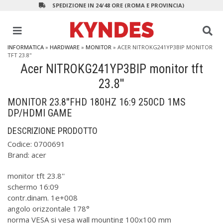
SPEDIZIONE IN 24/48 ORE (ROMA E PROVINCIA)
INFORMATICA
»
HARDWARE
»
MONITOR
»
ACER NITROKG241YP3BIP MONITOR
TFT 23.8''
Acer NITROKG241YP3BIP monitor tft
23.8''
MONITOR 23.8''FHD 180HZ 16:9 250CD 1MS
DP/HDMI GAME
DESCRIZIONE PRODOTTO
Codice:
0700691
Brand:
acer
monitor tft 23.8''
schermo 16:09
contr.dinam. 1e+008
angolo orizzontale 178°
norma VESA si vesa wall mounting 100x100 mm