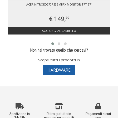
ACER NITROED270RS3BMIIPX MONITOR TFT 27''
€ 149,
90
AGGIUNGI AL CARRELLO
Non hai trovato quello che cercavi?
Scopri tutti i prodotti in
HARDWARE
Spedizione in
Ritiro gratuito in
Pagamenti sicuri
24/48h
negozio su prodotti
con