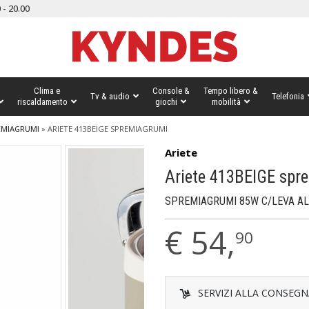
 - 20.00
Clima e
Console &
Tempo libero &
Tv & audio
Telefonia
riscaldamento
giochi
mobilità
EMIAGRUMI
»
ARIETE 413BEIGE SPREMIAGRUMI
Ariete
Ariete 413BEIGE spr
SPREMIAGRUMI 85W C/LEVA AL
€
54,
90
SERVIZI ALLA CONSEGN