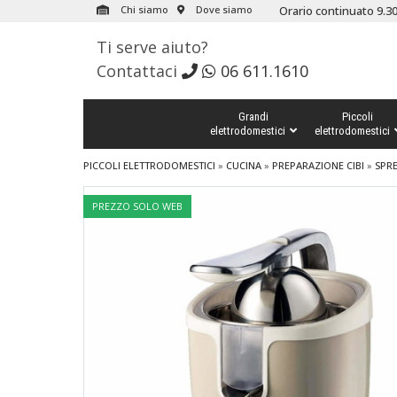
Chi siamo
Dove siamo
Orario continuato 9.30
Ti serve aiuto?
Contattaci
06 611.1610
Grandi
Piccoli
elettrodomestici
elettrodomestici
PICCOLI ELETTRODOMESTICI
»
CUCINA
»
PREPARAZIONE CIBI
»
SPR
PREZZO SOLO WEB