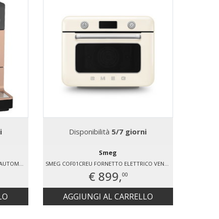
i
Disponibilità
5/7 giorni
D
Smeg
MIELE CM5510ROPF MACCHINA CAFFÉ AUTOMATICA
SMEG COF01CREU FORNETTO ELETTRICO VENTILATO 1800 W
€ 899,
00
LO
AGGIUNGI AL CARRELLO
AG