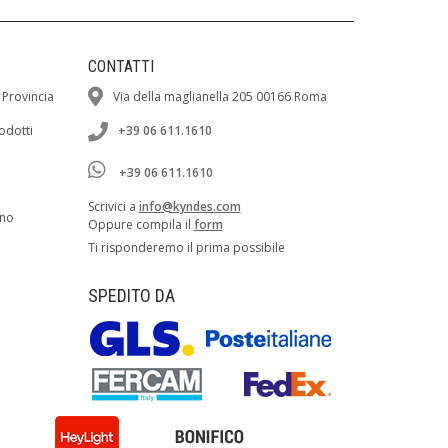
CONTATTI
 Provincia
Via della maglianella 205 00166 Roma
rodotti
+39 06 611.1610
+39 06 611.1610
Scrivici a
info@kyndes.com
ano
Oppure compila il
form
Ti risponderemo il prima possibile
SPEDITO DA