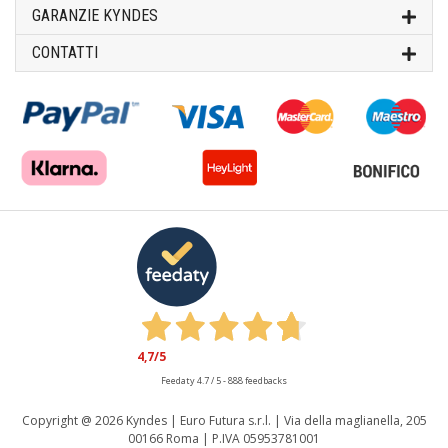
GARANZIE KYNDES
CONTATTI
4,7
/5
Feedaty
4.7
/
5
-
888
feedbacks
Copyright @
2026 Kyndes | Euro Futura s.r.l. | Via della maglianella, 205
00166 Roma | P.IVA 05953781001