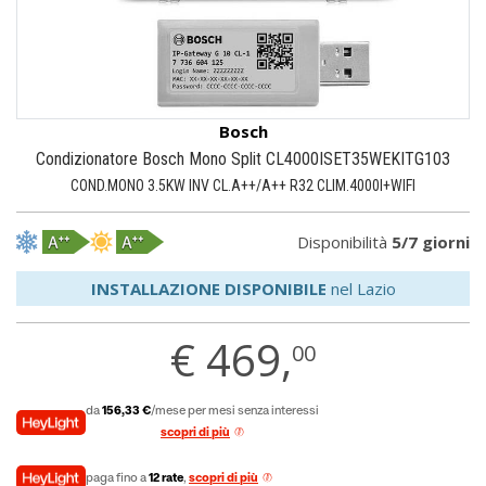
Bosch
Condizionatore Bosch Mono Split CL4000ISET35WEKITG103
COND.MONO 3.5KW INV CL.A++/A++ R32 CLIM.4000I+WIFI
Disponibilità
5/7 giorni
INSTALLAZIONE DISPONIBILE
nel Lazio
€
469,
00
da
156,33 €
/mese per mesi senza interessi
scopri di più
paga fino a
12 rate
,
scopri di più