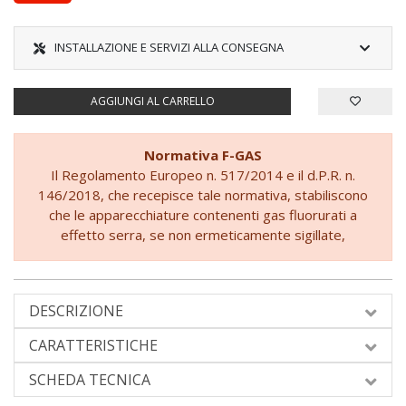
INSTALLAZIONE E SERVIZI ALLA CONSEGNA
AGGIUNGI AL CARRELLO
Normativa F-GAS
Il Regolamento Europeo n. 517/2014 e il d.P.R. n.
146/2018, che recepisce tale normativa, stabiliscono
che le apparecchiature contenenti gas fluorurati a
effetto serra, se non ermeticamente sigillate,
possono essere vendute agli utenti finali solo se si
dimostra che l'installazione è eseguita da un'azienda
certificata.
DESCRIZIONE
Pertanto, prima di completare l'ordine, sarà
necessario fornire l'impegno a rispettare le normative
CARATTERISTICHE
europee e nazionali vigenti per l'installazione
dell'apparecchiatura.
SCHEDA TECNICA
Questa dichiarazione è obbligatoria per concludere