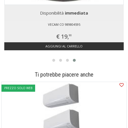
Disponibilità
immediata
VECAM CO 989804595
€ 19,
90
AGGIUNGI AL CARRELLO
Ti potrebbe piacere anche
PREZZO SOLO WEB