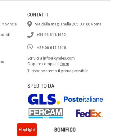
CONTATTI
 Provincia
Via della maglianella 205 00166 Roma
rodotti
+39 06 611.1610
+39 06 611.1610
Scrivici a
info@kyndes.com
ano
Oppure compila il
form
Ti risponderemo il prima possibile
SPEDITO DA