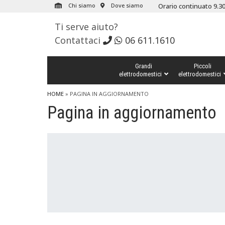
Chi siamo
Dove siamo
Orario continuato 9.30
Ti serve aiuto?
Contattaci
06 611.1610
Grandi
Piccoli
elettrodomestici
elettrodomestici
HOME
» PAGINA IN AGGIORNAMENTO
Pagina in aggiornamento