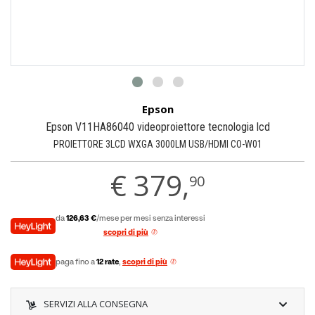
Epson
Epson V11HA86040 videoproiettore tecnologia lcd
PROIETTORE 3LCD WXGA 3000LM USB/HDMI CO-W01
€
379,
90
da
126,63 €
/mese per mesi senza interessi
scopri di più
paga fino a
12 rate
,
scopri di più
SERVIZI ALLA CONSEGNA