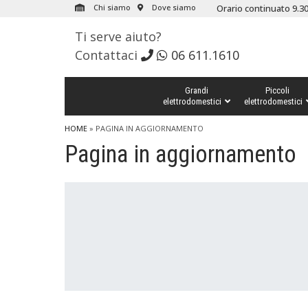
Chi siamo
Dove siamo
Orario continuato 9.30
Ti serve aiuto?
Contattaci
06 611.1610
Grandi
Piccoli
elettrodomestici
elettrodomestici
HOME
» PAGINA IN AGGIORNAMENTO
Pagina in aggiornamento