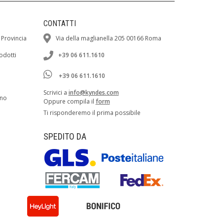
CONTATTI
 Provincia
Via della maglianella 205 00166 Roma
rodotti
+39 06 611.1610
+39 06 611.1610
Scrivici a
info@kyndes.com
ano
Oppure compila il
form
Ti risponderemo il prima possibile
SPEDITO DA