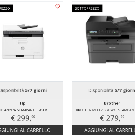
REZZO
SOTTOPREZZO
Disponibilità
5/7 giorni
Disponibilità
5/7 giorn
Hp
Brother
HP 4ZB97A STAMPANTE LASER
BROTHER MFCL2827DWXL STAMPANT
€ 299,
€ 279,
00
90
GGIUNGI AL CARRELLO
AGGIUNGI AL CARREL