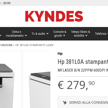
 - 20.00
Clima e
Console &
Tempo libero &
Tv & audio
Telefonia
riscaldamento
giochi
mobilità
FUNZIONE
»
HP 381L0A STAMPANTE LASER
Hp
Hp 381L0A stampant
MF.LASER B/N 22PPM 600DPI 
€
279,
90
SERVIZI ALLA CONSEGN