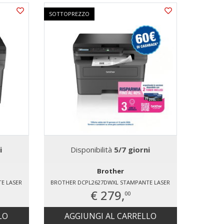
SOTTOPREZZO
SOTTOPR
i
Disponibilità
5/7 giorni
D
Brother
E LASER
BROTHER DCPL2627DWXL STAMPANTE LASER
BROTHE
€ 279,
00
LO
AGGIUNGI AL CARRELLO
AG