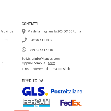
CONTATTI
 Provincia
Via della maglianella 205 00166 Roma
rodotti
+39 06 611.1610
+39 06 611.1610
Scrivici a
info@kyndes.com
ano
Oppure compila il
form
Ti risponderemo il prima possibile
SPEDITO DA