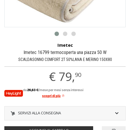
Imetec
Imetec 16799 termocoperta una piazza 50 W
SCALDASONNO COMFORT 2T 50%LANA E MERINO 150X80
€
79,
90
da
26,63 €
/mese per mesi senza interessi
scopri di più
SERVIZI ALLA CONSEGNA