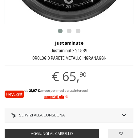
Justaminute
Justaminute 21539
OROLOGIO PARETE METALLO INGRANAGGI-
€
65,
90
da
21,97 €
/mese per mesi senza interessi
scopri di più
SERVIZI ALLA CONSEGNA
AGGIUNGI AL CARRELLO