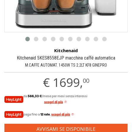
Kitchenaid
Kitchenaid 5KES8558EJP macchina caffé automatica
M.CAFFE AUTOMAT. 1450W TS 2.2LT KF8 GINEPRO
€
1699,
00
da
566,33 €
/mese per mesi senza interessi
scopri di più
paga fino a
12 rate
,
scopri di più
AVVISAMI SE DISPONIBILE