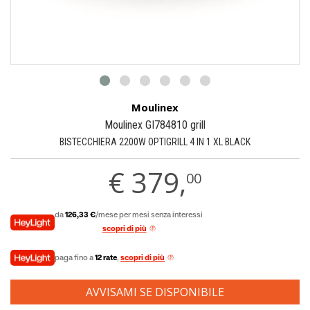
Moulinex
Moulinex GI784810 grill
BISTECCHIERA 2200W OPTIGRILL 4 IN 1 XL BLACK
€
379,
00
da
126,33 €
/mese per mesi senza interessi
scopri di più
paga fino a
12 rate
,
scopri di più
AVVISAMI SE DISPONIBILE