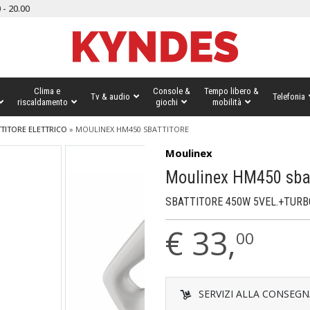
 - 20.00
Clima e
Console &
Tempo libero &
Tv & audio
Telefonia
riscaldamento
giochi
mobilità
TITORE ELETTRICO
»
MOULINEX HM450 SBATTITORE
Moulinex
Moulinex HM450 sbat
SBATTITORE 450W 5VEL.+TURB
€
33,
00
SERVIZI ALLA CONSEGN