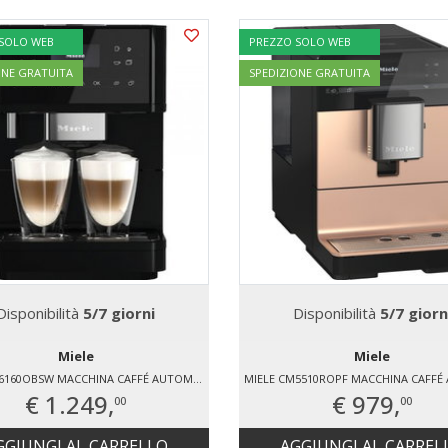
 SOLO WEB
PREZZO SOLO WEB
ONE GRATUITA
SPEDIZIONE GRATUITA
Disponibilità
5/7 giorni
Disponibilità
5/7 giorn
Miele
Miele
MIELE CM6160OBSW MACCHINA CAFFÉ AUTOMATICA
€ 1.249,
€ 979,
00
00
GGIUNGI AL CARRELLO
AGGIUNGI AL CARREL