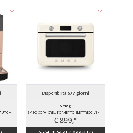
i
Disponibilità
5/7 giorni
D
Smeg
MIELE CM5510ROPF MACCHINA CAFFÉ AUTOMATICA
SMEG COF01CREU FORNETTO ELETTRICO VENTILATO 1800 W
€ 899,
00
LO
AGGIUNGI AL CARRELLO
AG