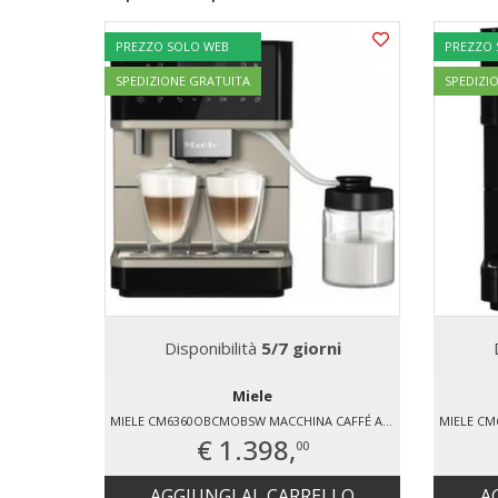
PREZZO SOLO WEB
PREZZO
SPEDIZIONE GRATUITA
SPEDIZI
Disponibilità
5/7 giorni
Miele
MIELE CM6360OBCMOBSW MACCHINA CAFFÉ AUTOMATICA
€ 1.398,
00
AGGIUNGI AL CARRELLO
A