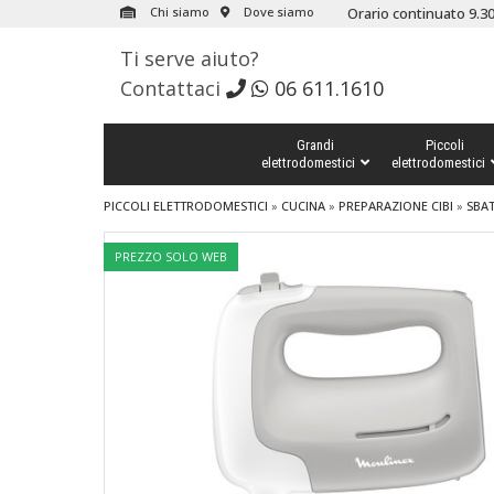
Chi siamo
Dove siamo
Orario continuato 9.30
Ti serve aiuto?
Contattaci
06 611.1610
Grandi
Piccoli
elettrodomestici
elettrodomestici
PICCOLI ELETTRODOMESTICI
»
CUCINA
»
PREPARAZIONE CIBI
»
SBAT
PREZZO SOLO WEB