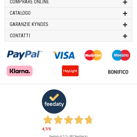
COMPRARE ONLINE
CATALOGO
GARANZIE KYNDES
CONTATTI
4,7
/5
Feedaty
4.7
/
5
-
887
feedbacks