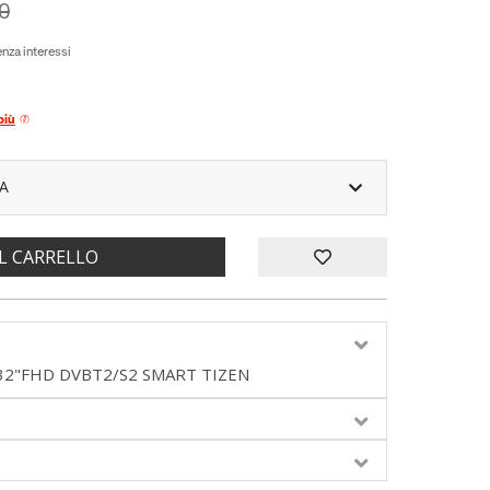
0
nza interessi
più
A
L CARRELLO
32"FHD DVBT2/S2 SMART TIZEN