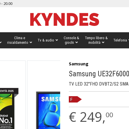
 - 20.00
Clima e
Console &
Tempo libero &
Tv & audio
Telefonia
riscaldamento
giochi
mobilità
Samsung
Samsung UE32F600
TV LED 32''FHD DVBT2/S2 SMA
€
249,
00