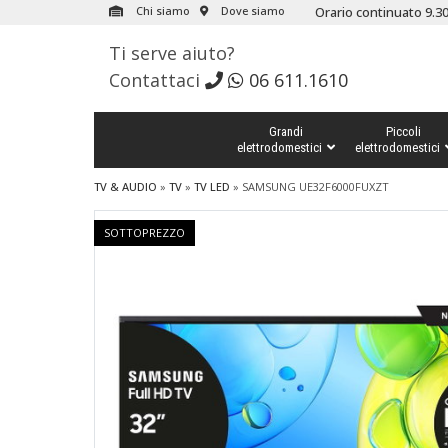
Chi siamo
Dove siamo
Orario continuato 9.30
Ti serve aiuto?
Contattaci
06 611.1610
Grandi
Piccoli
elettrodomestici
elettrodomestici
TV & AUDIO
»
TV
»
TV LED
»
SAMSUNG UE32F6000FUXZT
SOTTOPREZZO