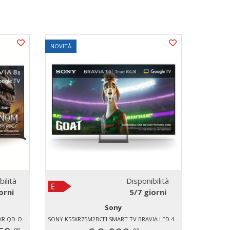
NOVITÀ
SOTTOPR
- 10 %
NOVITÀ
bilità
Disponibilità
orni
5/7 giorni
Sony
SONY K65XR8M25B SMART TV BRAVIA XR QD-OLED 4K 65" K65XR8M25B.CEI
SONY K55XR75M2BCEI SMART TV BRAVIA LED 4K 55" K55XR75M2B.CEI