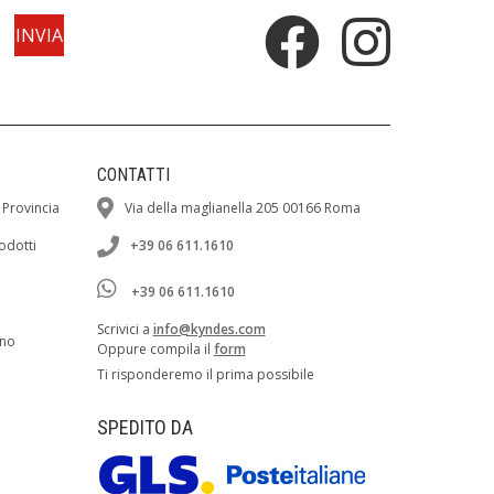
CONTATTI
 Provincia
Via della maglianella 205 00166 Roma
rodotti
+39 06 611.1610
+39 06 611.1610
Scrivici a
info@kyndes.com
ano
Oppure compila il
form
Ti risponderemo il prima possibile
SPEDITO DA