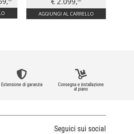
59,
€ 2.099,
€ 2.
00
00
LO
AG
AGGIUNGI AL CARRELLO
Estensione di garanzia
Consegna e installazione
al piano
Seguici sui social