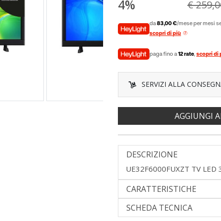
4%
€ 259,0
da
83,00 €
/mese per mesi se
scopri di più
paga fino a
12 rate
,
scopri di 
SERVIZI ALLA CONSEGN
AGGIUNGI A
DESCRIZIONE
UE32F6000FUXZT TV LED 
CARATTERISTICHE
SCHEDA TECNICA