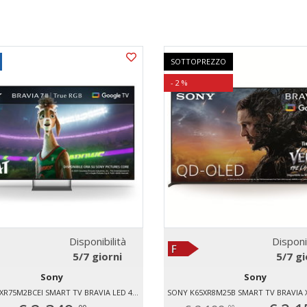
SOTTOPREZZO
- 2 %
Disponibilità
Disponi
5/7 giorni
5/7 gi
Sony
Sony
SONY K65XR75M2BCEI SMART TV BRAVIA LED 4K 65" K65XR75M2B.CEI