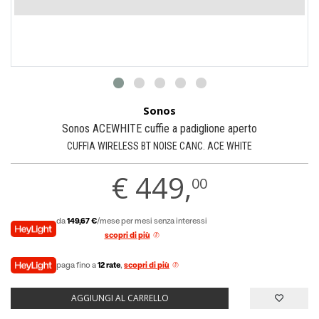
Sonos
Sonos ACEWHITE cuffie a padiglione aperto
CUFFIA WIRELESS BT NOISE CANC. ACE WHITE
€
449,
00
da
149,67 €
/mese per mesi senza interessi
scopri di più
paga fino a
12 rate
,
scopri di più
AGGIUNGI AL CARRELLO