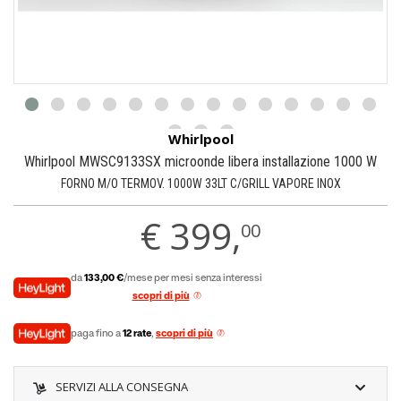
Whirlpool
Whirlpool MWSC9133SX microonde libera installazione 1000 W
FORNO M/O TERMOV. 1000W 33LT C/GRILL VAPORE INOX
€
399,
00
da
133,00 €
/mese per mesi senza interessi
scopri di più
paga fino a
12 rate
,
scopri di più
SERVIZI ALLA CONSEGNA