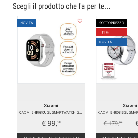
Scegli il prodotto che fa per te...
NOVITÀ
SOTTOPREZZO
- 11 %
NOVITÀ
Xiaomi
Xiaomi
XIAOMI BHR08CUGL SMARTWATCH GPS 0 GB
€ 99,
€ 179,
90
90