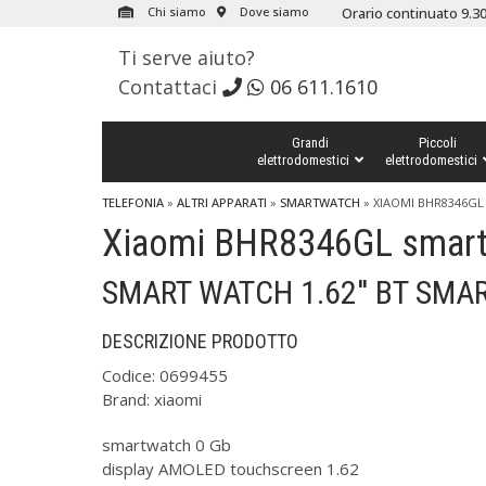
Chi siamo
Dove siamo
Orario continuato 9.30
Ti serve aiuto?
Contattaci
06 611.1610
Grandi
Piccoli
elettrodomestici
elettrodomestici
TELEFONIA
»
ALTRI APPARATI
»
SMARTWATCH
»
XIAOMI BHR8346G
Xiaomi BHR8346GL smart
SMART WATCH 1.62'' BT SMA
DESCRIZIONE PRODOTTO
Codice:
0699455
Brand:
xiaomi
smartwatch 0 Gb
display AMOLED touchscreen 1.62