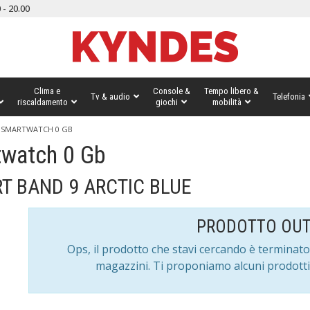
 - 20.00
Clima e
Console &
Tempo libero &
Tv & audio
Telefonia
riscaldamento
giochi
mobilità
L SMARTWATCH 0 GB
watch 0 Gb
RT BAND 9 ARCTIC BLUE
PRODOTTO OUT
Ops, il prodotto che stavi cercando è terminato
magazzini. Ti proponiamo alcuni prodotti 