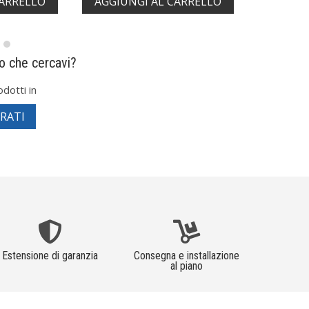
CARRELLO
AGGIUNGI AL CARRELLO
AGGIUN
lo che cercavi?
odotti in
ARATI
Estensione di garanzia
Consegna e installazione
al piano