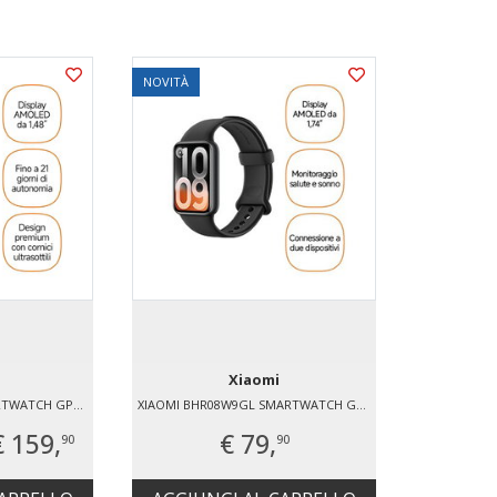
NOVITÀ
NOVITÀ
Xiaomi
XIAOMI BHR08ISGL SMARTWATCH GPS 0.001 GB
XIAOMI BHR08W9GL SMARTWATCH GPS 0 GB
€ 159,
€ 79,
90
90