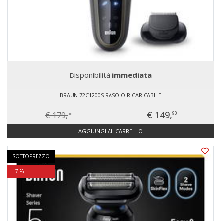
Disponibilità
immediata
BRAUN 72C1200S RASOIO RICARICABILE
€ 149,
€ 179,
90
00
AGGIUNGI AL CARRELLO
SOTTOPREZZO
- 7 %