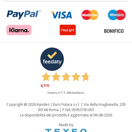
4,7
/5
Feedaty
4.7
/
5
-
888
feedbacks
Copyright @
2026 Kyndes | Euro Futura s.r.l. | Via della maglianella, 205
00166 Roma | P.IVA 05953781001
La disponibilità dei prodotti è aggiornata al 06-08-2026
Made by