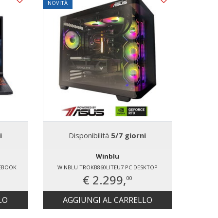
NOVITÀ
i
Disponibilità
5/7 giorni
D
Winblu
TEBOOK
WINBLU TROKB860LITEU7 PC DESKTOP
€ 2.299,
00
LO
AGGIUNGI AL CARRELLO
AG