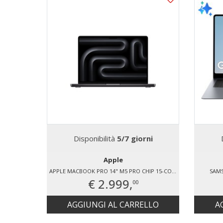
Disponibilità
5/7 giorni
Apple
APPLE MACBOOK PRO 14" M5 PRO CHIP 15-CORE CPU 16-CORE GPU, 24GB, 1TB SSD - NERO SIDERALE
SAM
€ 2.999,
00
AGGIUNGI AL CARRELLO
A