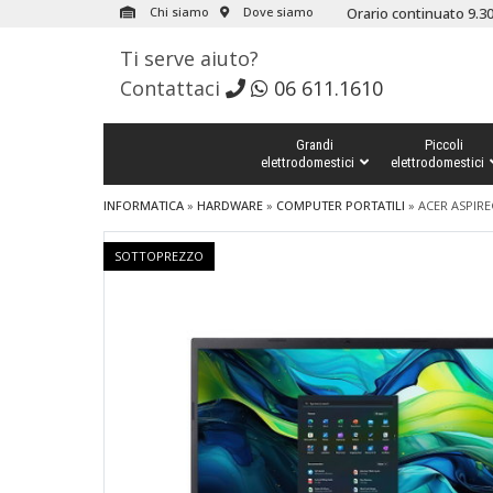
Chi siamo
Dove siamo
Orario continuato 9.30
Ti serve aiuto?
Contattaci
06 611.1610
Grandi
Piccoli
elettrodomestici
elettrodomestici
INFORMATICA
»
HARDWARE
»
COMPUTER PORTATILI
»
ACER ASPI
SOTTOPREZZO