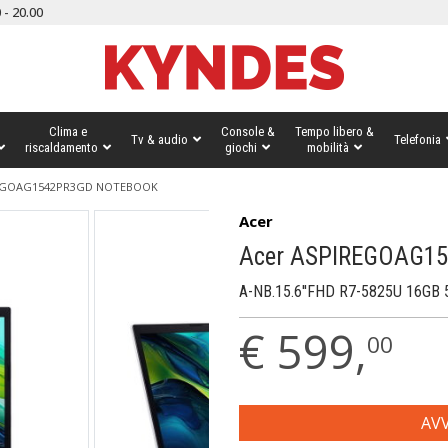
 - 20.00
Clima e
Console &
Tempo libero &
Tv & audio
Telefonia
riscaldamento
giochi
mobilità
REGOAG1542PR3GD NOTEBOOK
Acer
Acer ASPIREGOAG15
A-NB.15.6''FHD R7-5825U 16G
€
599,
00
AVV