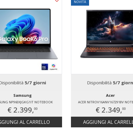
NOVITÀ
Disponibilità
5/7 giorni
Disponibilità
5/7 giorn
Samsung
Acer
SUNG NP960XJGKG1IT NOTEBOOK
ACER NITROV16ANV1672918V NO
€ 2.399,
€ 2.349,
00
00
GGIUNGI AL CARRELLO
AGGIUNGI AL CARREL