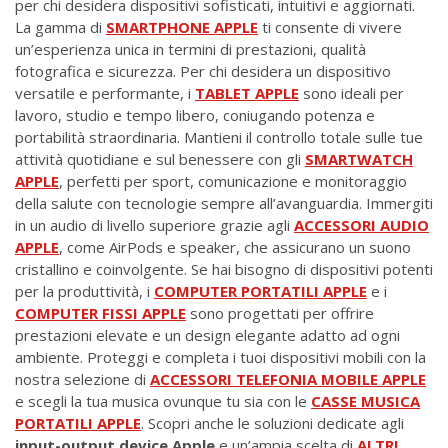
per chi desidera dispositivi sofisticati, intuitivi e aggiornati.
La gamma di
SMARTPHONE APPLE
ti consente di vivere
un’esperienza unica in termini di prestazioni, qualità
fotografica e sicurezza. Per chi desidera un dispositivo
versatile e performante, i
TABLET APPLE
sono ideali per
lavoro, studio e tempo libero, coniugando potenza e
portabilità straordinaria. Mantieni il controllo totale sulle tue
attività quotidiane e sul benessere con gli
SMARTWATCH
APPLE
, perfetti per sport, comunicazione e monitoraggio
della salute con tecnologie sempre all’avanguardia. Immergiti
in un audio di livello superiore grazie agli
ACCESSORI AUDIO
APPLE
, come AirPods e speaker, che assicurano un suono
cristallino e coinvolgente. Se hai bisogno di dispositivi potenti
per la produttività, i
COMPUTER PORTATILI APPLE
e i
COMPUTER FISSI APPLE
sono progettati per offrire
prestazioni elevate e un design elegante adatto ad ogni
ambiente. Proteggi e completa i tuoi dispositivi mobili con la
nostra selezione di
ACCESSORI TELEFONIA MOBILE APPLE
e scegli la tua musica ovunque tu sia con le
CASSE MUSICA
PORTATILI APPLE
. Scopri anche le soluzioni dedicate agli
input-output device Apple
e un’ampia scelta di
ALTRI