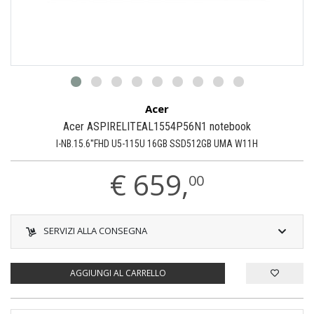
Acer
Acer ASPIRELITEAL1554P56N1 notebook
I-NB.15.6''FHD U5-115U 16GB SSD512GB UMA W11H
€
659,
00
SERVIZI ALLA CONSEGNA
AGGIUNGI AL CARRELLO