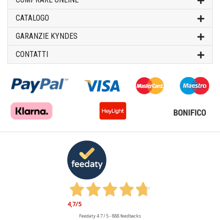
CATALOGO
GARANZIE KYNDES
CONTATTI
4,7
/5
Feedaty
4.7
/
5
-
888
feedbacks