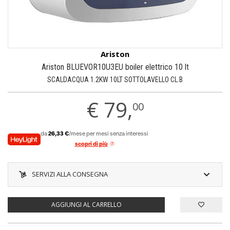
Ariston
Ariston BLUEVOR10U3EU boiler elettrico 10 lt
SCALDACQUA 1.2KW 10LT SOTTOLAVELLO CL.B
€
79,
00
da
26,33 €
/mese per mesi senza interessi
scopri di più
SERVIZI ALLA CONSEGNA
AGGIUNGI AL CARRELLO