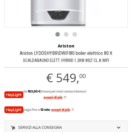
Ariston
Ariston LYDOSHYBRIDWIFI80 boiler elettrico 80 lt
SCALDABAGNO ELETT. HYBRID 1.2KW 80LT CL.A WIFI
€
549,
00
da
183,00 €
/mese per mesi senza interessi
scopri di più
paga fino a
12 rate
,
scopri di più
SERVIZI ALLA CONSEGNA