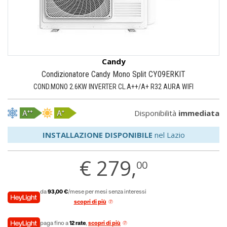
Candy
Condizionatore Candy Mono Split CY09ERKIT
COND.MONO 2.6KW INVERTER CL.A++/A+ R32 AURA WIFI
Disponibilità
immediata
INSTALLAZIONE DISPONIBILE
nel Lazio
€
279,
00
da
93,00 €
/mese per mesi senza interessi
scopri di più
paga fino a
12 rate
,
scopri di più