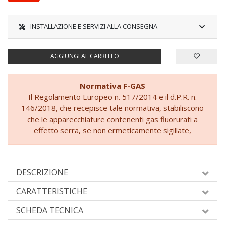
INSTALLAZIONE E SERVIZI ALLA CONSEGNA
AGGIUNGI AL CARRELLO
Normativa F-GAS
Il Regolamento Europeo n. 517/2014 e il d.P.R. n.
146/2018, che recepisce tale normativa, stabiliscono
che le apparecchiature contenenti gas fluorurati a
effetto serra, se non ermeticamente sigillate,
possono essere vendute agli utenti finali solo se si
dimostra che l'installazione è eseguita da un'azienda
certificata.
DESCRIZIONE
Pertanto, prima di completare l'ordine, sarà
necessario fornire l'impegno a rispettare le normative
CARATTERISTICHE
europee e nazionali vigenti per l'installazione
dell'apparecchiatura.
SCHEDA TECNICA
Questa dichiarazione è obbligatoria per concludere