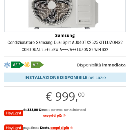
Samsung
Condizionatore Samsung Dual Split AJ040TX2525KITLUZONS2
COND.DUAL 2.5+2.5KW A+++/A++ LUZON S2 WIFI R32
Disponibilità
immediata
INSTALLAZIONE DISPONIBILE
nel Lazio
€
999,
00
da
333,00 €
/mese per mesi senza interessi
scopri di più
paga fino a
12 rate
,
scopri di più