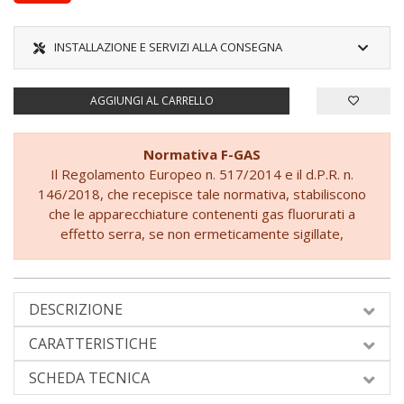
INSTALLAZIONE E SERVIZI ALLA CONSEGNA
AGGIUNGI AL CARRELLO
Normativa F-GAS
Il Regolamento Europeo n. 517/2014 e il d.P.R. n.
146/2018, che recepisce tale normativa, stabiliscono
che le apparecchiature contenenti gas fluorurati a
effetto serra, se non ermeticamente sigillate,
possono essere vendute agli utenti finali solo se si
dimostra che l'installazione è eseguita da un'azienda
certificata.
DESCRIZIONE
Pertanto, prima di completare l'ordine, sarà
necessario fornire l'impegno a rispettare le normative
CARATTERISTICHE
europee e nazionali vigenti per l'installazione
dell'apparecchiatura.
SCHEDA TECNICA
Questa dichiarazione è obbligatoria per concludere