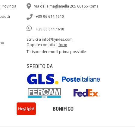
 Provincia
Via della maglianella 205 00166 Roma
rodotti
+39 06 611.1610
+39 06 611.1610
Scrivici a
info@kyndes.com
ano
Oppure compila il
form
Ti risponderemo il prima possibile
SPEDITO DA