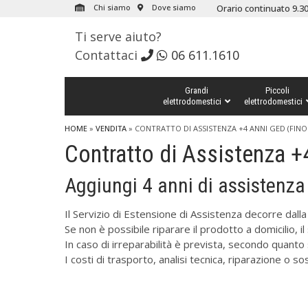
Chi siamo
Dove siamo
Orario continuato 9.30
Ti serve aiuto?
Contattaci
06 611.1610
Grandi
Piccoli
elettrodomestici
elettrodomestici
HOME
»
VENDITA
»
CONTRATTO DI ASSISTENZA +4 ANNI GED (FINO 
Contratto di Assistenza +
Aggiungi 4 anni di assistenza 
Il Servizio di Estensione di Assistenza decorre dalla
Se non è possibile riparare il prodotto a domicilio, i
In caso di irreparabilità è prevista, secondo quanto 
I costi di trasporto, analisi tecnica, riparazione o 