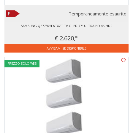
Temporaneamente esaurito
SAMSUNG QE77S95FATXZT TV OLED 77'' ULTRA HD 4K HDR
€ 2.620,
00
AVVISAMI SE DISPONIBILE
PREZZO SOLO WEB