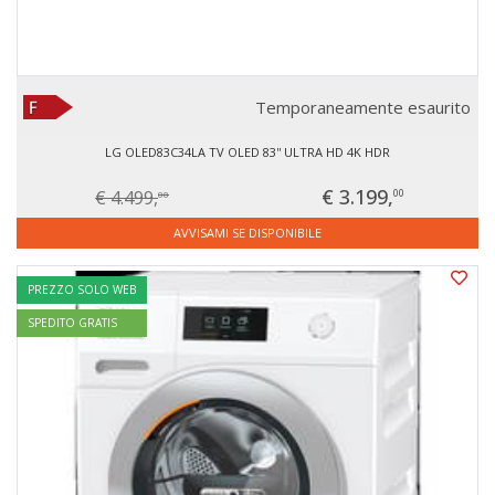
Temporaneamente esaurito
LG OLED83C34LA TV OLED 83'' ULTRA HD 4K HDR
€ 3.199,
€ 4.499,
00
00
AVVISAMI SE DISPONIBILE
PREZZO SOLO WEB
SPEDITO GRATIS