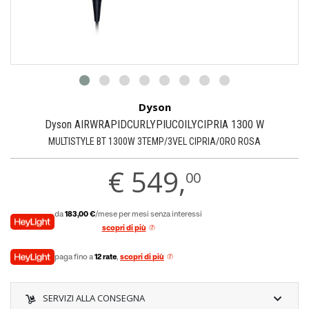
Dyson
Dyson AIRWRAPIDCURLYPIUCOILYCIPRIA 1300 W
MULTISTYLE BT 1300W 3TEMP/3VEL CIPRIA/ORO ROSA
€
549,
00
da
183,00 €
/mese per mesi senza interessi
scopri di più
paga fino a
12 rate
,
scopri di più
SERVIZI ALLA CONSEGNA