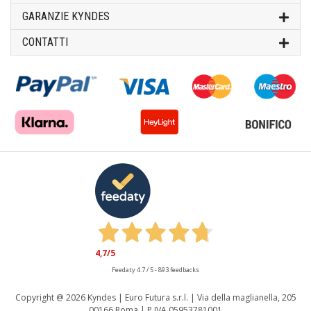
GARANZIE KYNDES
CONTATTI
4,7
/5
Feedaty
4.7
/
5
-
893
feedbacks
Copyright @
2026 Kyndes | Euro Futura s.r.l. | Via della maglianella, 205
00166 Roma | P.IVA 05953781001