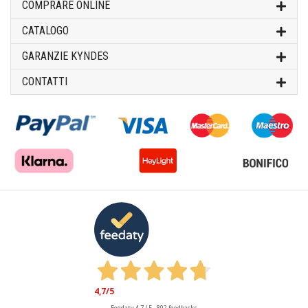
COMPRARE ONLINE
CATALOGO
GARANZIE KYNDES
CONTATTI
4,7
/5
Feedaty
4.7
/
5
-
892
feedbacks